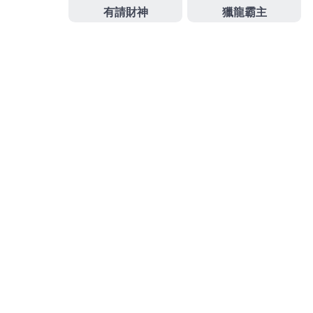
2022 年 3 月 23 日
九州娛樂城
佈
類
日
期:
線上娛樂城給玩家帶來獨特的
遊戲體驗，隨時隨時暢玩歡樂
時光
九州娛樂城為全球博彩愛好者提供最優惠的賠率和最
優質的服務，並正發展成為最受歡迎的
線上娛樂城
公
司，提供多種多樣的線上真人遊戲、DG真人視訊，線
上搶紅包活動。玩家隨時參與搶紅包，4小時金流串
接、打款，保障運營商業務全年平穩進行。
發
分
2022 年 3 月 7 日
九州娛樂城手機版下載
佈
類
日
期: