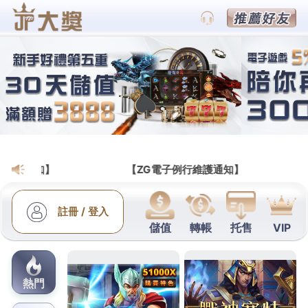
九州娛樂城手機版｜最新線上投注網
娛樂城
九州
娛樂城
是面向全球華人提供的頂級線上娛樂城，
並擁有數百萬名註冊玩家,我們的辦公室與顧客服務中
心遍布世界各地， 且和許多博弈產業市場的合法營業
執照,優化的連線速度，低延遲、高效率的遊戲體驗，
讓您不受連線速度影響，盡情享受遊戲競技,多元的遊
戲選擇，不但有真人視訊陪玩，也有眾多的電子遊戲
供您選擇，在不同遊戲間變換，體驗前所未有的新鮮
感,高端128bit加密技術，讓您的資金受到最妥善的管
理，您只需盡情遊玩、放心享樂。