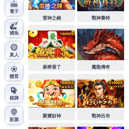
九州
娛樂城
信用保證絕對出款，口碑經營,流程簡單快
速，專人為您服務，保障資金安全，即時解決任何出
款問題.並存儲在最安全的作業環境，並且 FA8娛樂城
永遠不會向任何第三方人員透露您的各項個人資料，
敬請放心。
分類
九州娛樂
九州娛樂app
九州娛樂城
九州娛樂城下載
九州娛樂城手機版下載
娛樂城