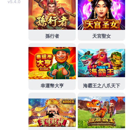
九州娛樂城手機版下載
娛樂城
未分類
彙整
2026 年 8 月
2026 年 7 月
2026 年 6 月
2026 年 5 月
2026 年 4 月
2026 年 3 月
2026 年 2 月
2026 年 1 月