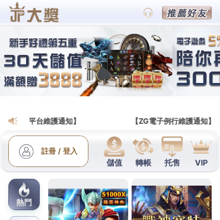
九州娛樂城手機版｜最新線上投注網
月份:
2024 年 1 月
九州娛樂城官方網站創新多元
玩法，滿足大眾娛樂需求
九州
娛樂城
官方網站提供多種多元的遊戲種類，包括
真人百家樂、體育投注、電子老虎機、彩票、電競、
棋牌和捕魚等，機制公平不坑殺，流程簡易，優質介