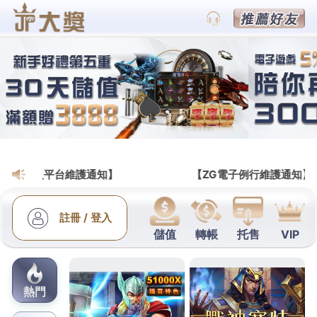
九州娛樂城手機版｜最新線上投注網
最新娛樂城以超划算的優惠活
動快速吸引玩家註冊
最新娛樂城
優惠活動多、24小時客服服務、出金速度
快、另提供多種遊戲，真正的頂級台灣娛樂城品牌，
在下注方面，玩家可以根據自己的喜好和需求選擇不
同的下注額度和線路數。下注額度越高，可以獲得的
獎勵也越高，但也意味著風險和投入的成本更高。
作
發
分
admin
2024 年 1 月 19 日
九州娛樂城下載
者
佈
類