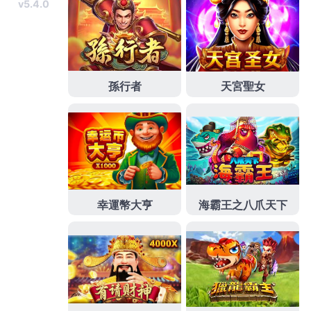
九州娛樂
九州娛樂app
九州娛樂城
九州娛樂城下載
九州娛樂城手機版下載
娛樂城
未分類
彙整
2026 年 7 月
2026 年 6 月
2026 年 5 月
2026 年 4 月