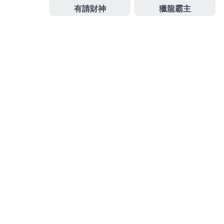
2026 年 3 月
2026 年 2 月
2026 年 1 月
2025 年 12 月
2025 年 11 月
2025 年 9 月
2025 年 8 月
2025 年 7 月
2025 年 6 月
2025 年 5 月
2025 年 4 月
2025 年 3 月
2025 年 2 月
2025 年 1 月
2024 年 12 月
2024 年 11 月