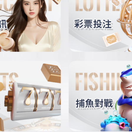
最受玩家喜愛的博弈平台。
的介面和動畫效果讓你完全
强的線上遊戲平台，彙聚最火爆的遊戲，為用戶提供完善遊戲內
戲模式，有各式各樣真實賭場的遊戲，包括百家樂、輪盤、21
以及德州撲克等各種撲克遊戲、大型電玩、吃角子老虎機等，依
九州娛樂app超强真實刺激體驗感，業界良好口碑和强大穩定的