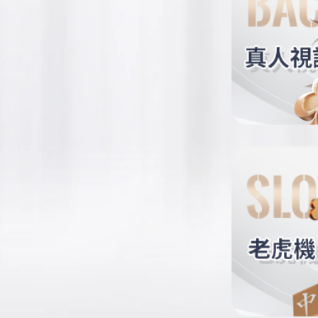
過多年發展已成為
九州娛樂app精美
擺脫煩惱
發
2023 年 1 月 13 日
九州娛樂app
是最
佈
分
九州娛樂app
容、公平公正的遊
日
類
點、骰寶等遊戲，
期:
靠獨特遊戲效果，
戲環境。