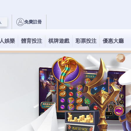
線上博奕遊戲各種真人視訊百家樂，線上娛樂城真人全館連贏送彩
近期文章
九州娛樂城極致視覺聽覺饗宴，打造頂級娛樂殿
堂
九州娛樂app節慶限定超狂回饋，加碼活動驚喜