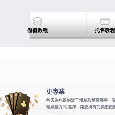
最新娛樂城讓您親臨
實體驗，隨時可盡情
發
2023 年 1 月 5 日
最新娛樂城
各式彩
佈
分
九州娛樂城下載
面，享受最公正的
日
類
戲等線上好玩遊戲
期:
安坐家中，便能享
實現真實賭場無法