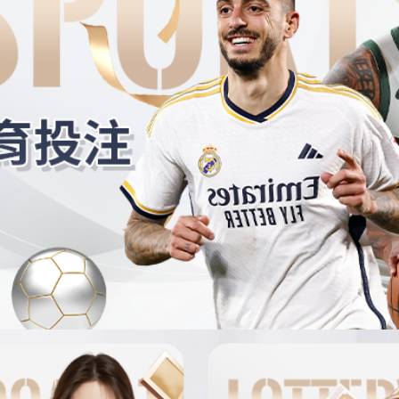
為本、顧客至上為服務宗旨，為線上娛樂會員提供資金最有保
的網絡博彩平台，多種產品供您選擇，讓玩家有最現實的遊戲體
一切安全防範措施，安裝了良好的科技設備，保證只為符合條件
如身在其中現場實況下注
業的人力以及資源，提供完整赛事，創新豐富玩法给熱愛體育的
國際賭場專業訓練的荷官，進行各種賭場遊戲，為廣大遊戲用戶
的遊戲，致力於遊戲精細運作與良好的客戶服務，最新娛樂城經