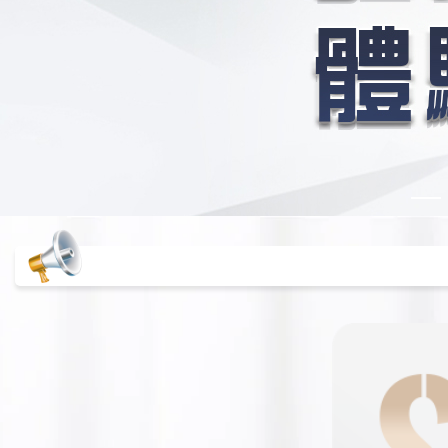
九州娛樂app激情
地都可以體驗掌上玩
發
2023 年 1 月 29 日
九州娛樂app
乃現
佈
分
九州娛樂app
最公正的環境，擁
日
類
援PC、平板、手
期:
同時，我們也致力
最新娛樂城能提供您
面精美超强體驗感