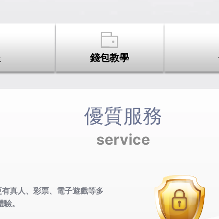
其境感受到前所未有的真
享受遊戲的樂趣
票遊戲，是依官方賽果產生遊戲結果，讓玩家在活潑的投注介
娛樂，提供體育博彩，真人娛樂，電子遊戲，彩票球彩，電競遊
，體驗各式刺激的線上遊戲，務求滿足各類玩家的需要，讓玩家
受超越真實賭場的精彩刺激，新型遊戲模式，最新娛樂城更讓你
做到的事。