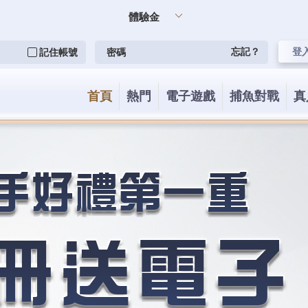
投注網
，支援蘋果iOS及Android最新APP應用程式下載，九州娛樂城提供了海量
玩和享受。