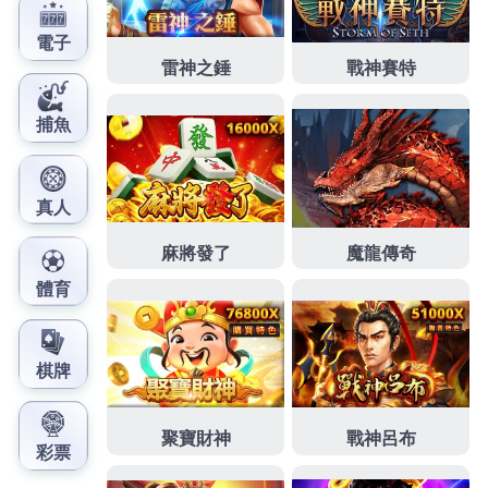
作
發
分
admin
2022 年 6 月 14 日
九州娛樂
者
佈
類
日
期:
文
上一篇文章
章
最新娛樂城讓遊戲成為輕鬆舒適的享
上
一
受，帶來的一個新的娛樂時代
導
篇
覽
文
章:
下一篇文章
九州娛樂城為你提供超完整的遊戲平
下
一
台，滿足你多樣化的需求
篇
文
章: