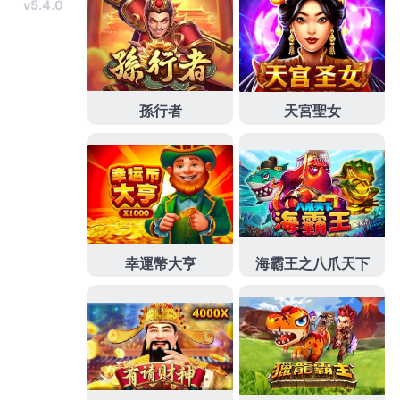
分類
九州娛樂
九州娛樂app
九州娛樂城
九州娛樂城下載
九州娛樂城手機版下載
娛樂城
未分類
彙整
2026 年 8 月