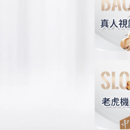
彙整
2026 年 8 月
2026 年 7 月
2026 年 6 月
2026 年 5 月
2026 年 4 月
2026 年 3 月
2026 年 2 月
2026 年 1 月
2025 年 12 月
2025 年 11 月
2025 年 9 月
2025 年 8 月
2025 年 7 月
2025 年 6 月
2025 年 5 月
2025 年 4 月
2025 年 3 月
2025 年 2 月