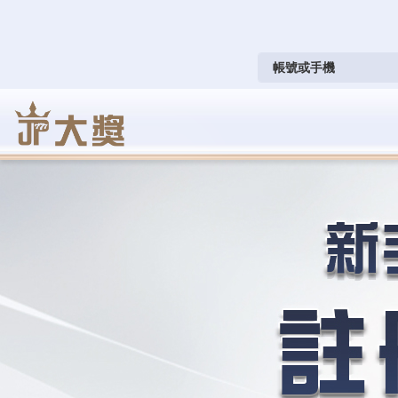
九州娛樂城手機版｜最新線上
九州娛樂城APP手機版線上遊戲官網免費註冊送首存500優惠金
金，多種遊戲運彩投注、3D電子遊戲、合法博奕遊戲可供客戶
九州娛樂城打造全新
不釋手