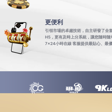
2023 年 3 月
2023 年 2 月
2023 年 1 月
2022 年 12 月
2022 年 11 月
2022 年 10 月
2022 年 9 月
2022 年 8 月
2022 年 7 月
2022 年 6 月
2022 年 5 月
2022 年 4 月
2022 年 3 月
2022 年 2 月
2022 年 1 月
九州娛樂城手機版｜最新線上投注網
九州娛樂城為亞洲合法博