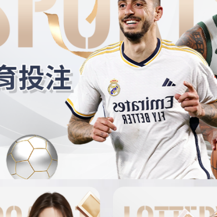
元的線上遊戲