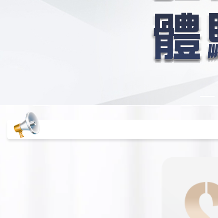
九州娛樂城
是一個
是全台出款最快的
作
admin
提供給您最佳的娛
者
發
2022 年 4 月 28 日
題、傾聽建議，加
佈
分
九州娛樂城
其他娛樂城更高的
日
類
期:
文
上一篇文章
章
最新娛樂城致力於提供最新的
上
一
導
篇
覽
文
下一篇文章
章: