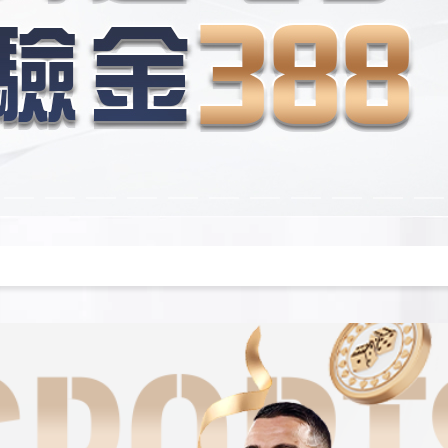
安全可靠、即時便利、公平公正、專業營運的優質娛樂服務平台
娛樂城，平均3分鐘內完成出款作業，承諾無論您玩什麼遊戲，
樂享受體驗，九州娛樂城24小時竭誠為客戶提供支持、解決問
入娛樂城每月都有拿不完的回饋點數，讓您遊玩無負擔，享受比
活動點數。
體育資訊的正規線上平台