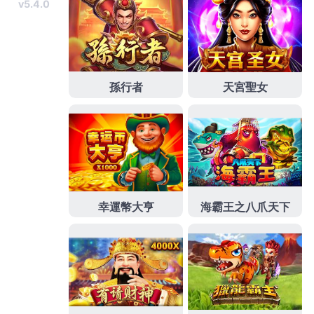
分類
九州娛樂
九州娛樂app
九州娛樂城
九州娛樂城下載
九州娛樂城手機版下載
娛樂城
未分類
彙整
2026 年 8 月
2026 年 7 月