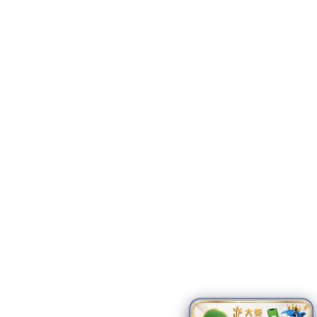
九州娛樂
九州娛樂app
九州娛樂城
九州娛樂城下載
九州娛樂城手機版下載
九州娛樂城換什麼
九州娛樂城改名
九州娛樂城登入tha
娛樂城
最新娛樂城
線上娛樂城