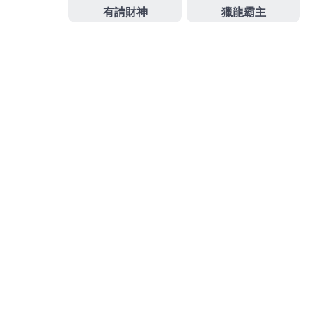
2026 年 6 月
2026 年 5 月
2026 年 4 月
2026 年 3 月
2026 年 2 月
2026 年 1 月
2025 年 12 月
2025 年 11 月
2025 年 9 月
2025 年 8 月
2025 年 7 月
2025 年 6 月
2025 年 5 月
2025 年 4 月
2025 年 3 月
2025 年 2 月