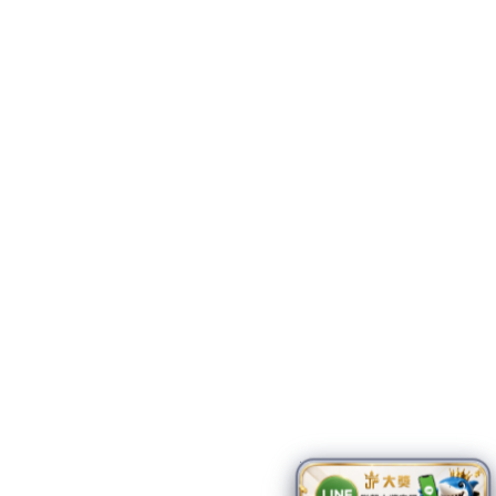
九州娛樂
九州娛樂app
九州娛樂城
九州娛樂城下載
九州娛樂城手機版下載
九州娛樂城換什麼
九州娛樂城改名
九州娛樂城登入tha
娛樂城
最新娛樂城
線上娛樂城