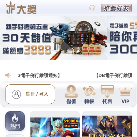
九州娛樂城手機版｜最新線上投注網
九州娛樂城為你提供超完整的
遊戲平台，滿足你多樣化的需
求
九州娛樂城
提供多種精彩刺激的博弈遊戲，給玩家們
帶來了公平、公正的線上體驗，讓大家足不出戶就能
在手機端享受到好玩經典的線上遊戲，公司擁有龐大
的員工團隊，能够為產品提供良好的技術支援，九州
娛樂城多年的市場運營經驗，依靠獨特遊戲效果，超
强真實刺激體驗感，業界良好口碑和强大穩定的遊戲