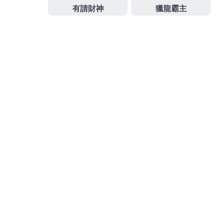
2026 年 8 月
2026 年 7 月
2026 年 6 月
2026 年 5 月
2026 年 4 月
2026 年 3 月
2026 年 2 月
2026 年 1 月
2025 年 12 月
2025 年 11 月
2025 年 9 月
2025 年 8 月
2025 年 7 月
2025 年 6 月
2025 年 5 月