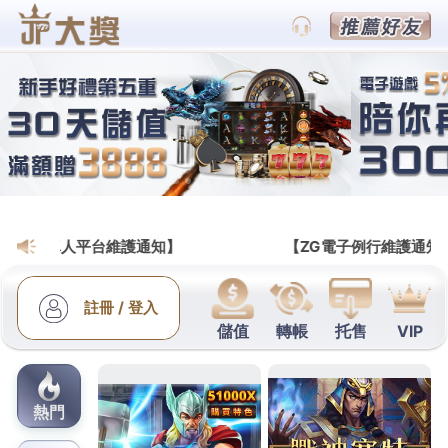
九州娛樂城手機版｜最新線上投注網
最新娛樂城數種遊戲，讓您如
同親至賭場
最新娛樂城
致力於為遊戲玩家提供健康、快樂、綠色
的網頁遊戲，投入專業的人力以及資源，提供完整賽
事，創新豐富玩法給熱愛體育的玩家；註冊成為任你
博會員即可享有各種專屬優惠內容，打造出安全、值
得信賴的網路博弈平台，最新娛樂城以最高規格的安
全係數保障玩家權益，誠摯邀請您共襄盛舉！
作
發
分
admin
2022 年 9 月 29 日
九州娛樂城下載