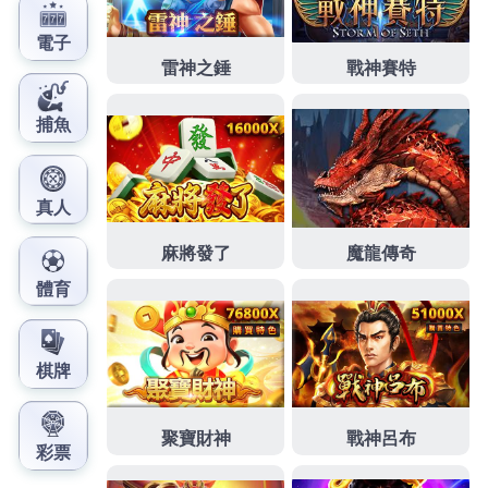
者
佈
類
日
期:
文
上一篇文章
章
九州娛樂app替玩家解決各種遊戲上
上
一
的問題，帶給玩家身歷賭場的刺激經
導
篇
驗
覽
文
章:
下一篇文章
九州娛樂城讓玩家在活潑生動的投注
下
一
介面，享受最公正的娛樂
篇
文
章: