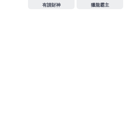
彙整
2026 年 8 月
2026 年 7 月
2026 年 6 月
2026 年 5 月
2026 年 4 月
2026 年 3 月
2026 年 2 月
2026 年 1 月
2025 年 12 月
2025 年 11 月
2025 年 9 月
2025 年 8 月
2025 年 7 月
2025 年 6 月