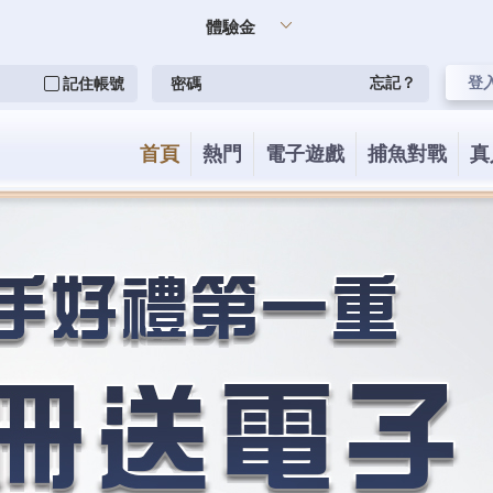
投注網
，支援蘋果iOS及Android最新APP應用程式下載，九州娛樂城提供了海量
玩和享受。
屬於自己的線上賭場娛樂體