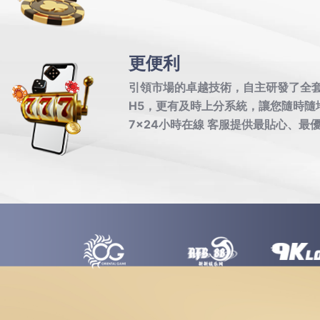
2023 年 5 月
2023 年 4 月
2023 年 3 月
2023 年 2 月
2023 年 1 月
2022 年 12 月
2022 年 11 月
2022 年 10 月
2022 年 9 月
2022 年 8 月
2022 年 7 月
2022 年 6 月
2022 年 5 月
2022 年 4 月
2022 年 3 月
2022 年 2 月
2022 年 1 月