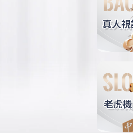
彙整
2026 年 8 月
2026 年 7 月
2026 年 6 月
2026 年 5 月
2026 年 4 月
2026 年 3 月
2026 年 2 月
2026 年 1 月
2025 年 12 月
2025 年 11 月
2025 年 9 月
2025 年 8 月
2025 年 7 月
2025 年 6 月
2025 年 5 月
2025 年 4 月
2025 年 3 月