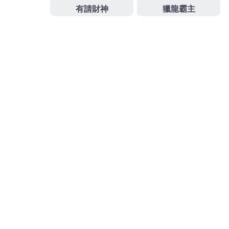
2026 年 8 月
2026 年 7 月
2026 年 6 月
2026 年 5 月
2026 年 4 月
2026 年 3 月
2026 年 2 月
2026 年 1 月
2025 年 12 月
2025 年 11 月
2025 年 9 月
2025 年 8 月
2025 年 7 月
2025 年 6 月
2025 年 5 月
2025 年 4 月