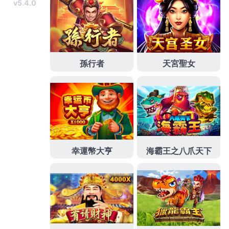
文
章:
分類
九州娛樂
九州娛樂app
九州娛樂城
九州娛樂城下載
九州娛樂城手機版下載
娛樂城
未分類
彙整