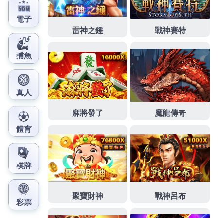
驗，快速出款絕對是必要而且非常非常重要，簡單乾
脆出金絕不囉嗦。
作
發
分
admin
2024 年 4 月 6 日
九州娛樂城下載
者
佈
類
日
期:
文
上一篇文章
章
九州娛樂app讓用戶隨時隨地都能享
上
一
受遊戲的樂趣
導
篇
覽
文
章:
下一篇文章
九州娛樂超有趣的多樣主題，為玩家
下
一
提供更好的遊戲體驗
篇