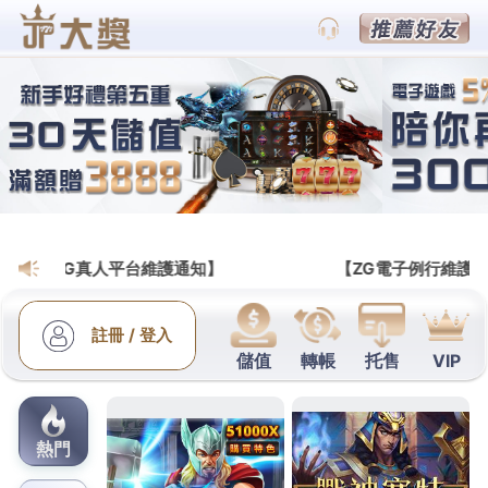
九州娛樂城手機版｜最新線上投注網
最新娛樂城不遲鈍、不延遲，
讓每一位玩家都可以輕易上手
最新娛樂城
提供全天候優秀服務團隊7×24時来協助您
解决所遇到的問題及高效率處理，也同时给于您最專
業的答复及最高質量的遊戲體驗，玩家可以享受各種
優惠舆服務，例如新手入門奬金、存款奬金、現金返
還和定期舉辦的特殊活動等，最新娛樂城提供了多元
化的遊戲市場，包含：運動博彩、電競遊戲、真人對
弈、老虎機台、捕魚機台讓玩家們擁有最好的遊戲體