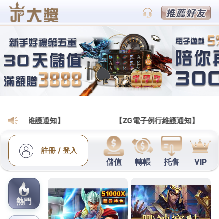
九州娛樂城手機版｜最新線上投注網
九州娛樂app擁有豐富多元的
優惠活動，為玩家提供更好的
遊戲體驗
九州娛樂app
作為行業領先的優秀博彩平台，獲得了
由菲律賓監管單位PAGCOR頒發的合法博彩牌照，在
合法運營的前提下，還努力提升與柯品質，我們的口
碑與評價是所有伴隨數十年的會員有目共睹的優良且
給予超出水準的評價，如今我們代理遍佈整個東南亞
國家，九州娛樂app提供多種優惠活動和奬勵，為用