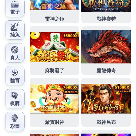
一個無與倫比的娛樂體驗，讓您在這裡度過無數難忘
的時光。
作
發
分
admin
2024 年 8 月 30 日
九州娛樂城手機版下載
者
佈
類
日
期:
文
上一篇文章
章
九州娛樂帶給您無盡的遊戲樂趣和刺
上
一
激
導
篇
覽
文
章:
下一篇文章
九州娛樂城讓我們帶給您無盡的遊戲
下
一
樂趣和刺激
篇