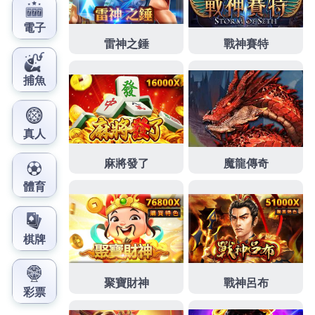
種類與場次永遠都是最齊全的，交易安全、個人隱私
無擔憂。
作
發
分
admin
2024 年 10 月 25 日
九州娛樂app
者
佈
類
日
期:
文
上一篇文章
章
線上娛樂城讓玩家無論何時都能在獲
上
一
得賓至如歸的遊戲體驗
導
篇
覽
文
章:
下一篇文章
最新娛樂城遊戲種類豐富，提供高度
下
一
安全保障和即時客服支援
篇