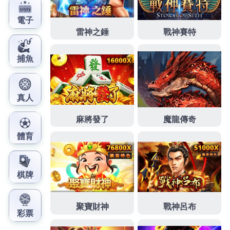
作
發
分
admin
2024 年 11 月 21 日
九州娛樂
者
佈
類
日
期:
文
上一篇文章
章
線上娛樂城讓玩家享受快捷便利的娛
上
一
樂體驗
導
篇
覽
文
章:
下一篇文章
九州娛樂城官方網站覆蓋全球多元化
下
一
玩法，讓每位玩家都能享受遊戲的樂
篇
趣
文
章: