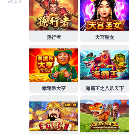
分類
九州娛樂
九州娛樂app
九州娛樂城
九州娛樂城下載
九州娛樂城手機版下載
娛樂城
未分類
彙整