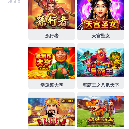
文
章:
分類
九州娛樂
九州娛樂app
九州娛樂城
九州娛樂城下載
九州娛樂城手機版下載
娛樂城
未分類
彙整